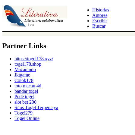
Historias
Autores
Escribir
Buscar
Partner Links
https://togel178.xyz/
togel178.shop
Macauindo
Jktgame
Colok178
toto macau 4d
bandar togel
Pede togel
slot bet 200
Situs Togel Terpercaya
Togel279
Togel Online