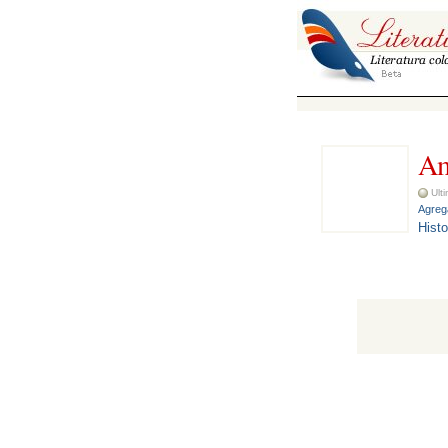
Am
Ulti
Agrega
Histo