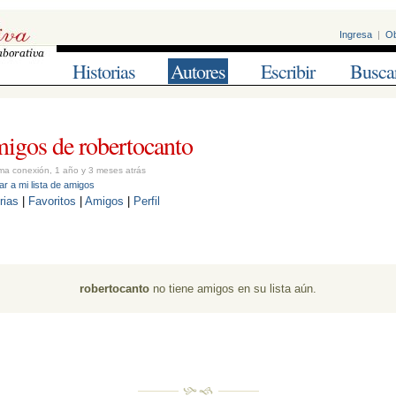
Ingresa
| 
Ob
Historias
Autores
Escribir
Busca
igos de robertocanto 
ma conexión, 1 año y 3 meses atrás
r a mi lista de amigos
rias
| 
Favoritos
| 
Amigos
| 
Perfil
robertocanto
no tiene amigos en su lista aún. 