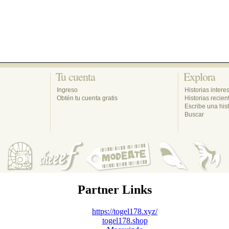
Tu cuenta 
Explora 
Ingreso
Historias intere
Obtén tu cuenta gratis
Historias recien
Escribe una hist
Buscar
Partner Links
https://togel178.xyz/
togel178.shop