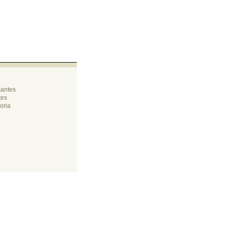
santes
tes
oria