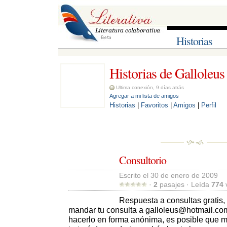
Historias
Historias de Galloleus
Ultima conexión, 9 días atrás
Agregar a mi lista de amigos
Historias
| 
Favoritos
| 
Amigos
| 
Perfil
Consultorio
Escrito el 30 de enero de 2009 
· 
2
pasajes · Leída 
774
v
Respuesta a consultas gratis, 
mandar tu consulta a
galloleus@hotmail.co
hacerlo en forma anónima, es posible que m