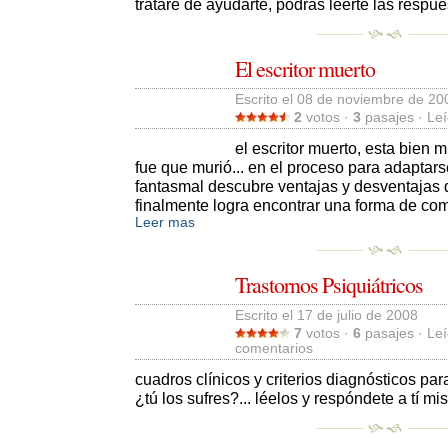
trataré de ayudarte, podrás leerte las respu
El escritor muerto
Escrito el 08 de noviembre de 200
2
votos · 
3
pasajes · Leí
el escritor muerto, esta bien m
fue que murió... en el proceso para adaptar
fantasmal descubre ventajas y desventajas d
finalmente logra encontrar una forma de com
Leer mas
Trastornos Psiquiátricos
Escrito el 17 de julio de 2008 
7
votos · 
6
pasajes · Leí
comentarios 
cuadros clínicos y criterios diagnósticos para 
¿tú los sufres?... léelos y respóndete a tí mi