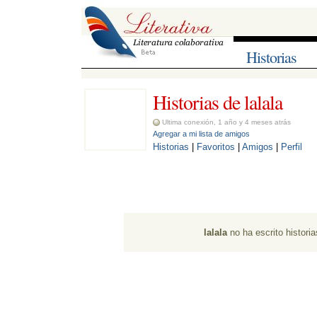
Historias
Historias de lalala 
Ultima conexión, 1 año y 4 meses atrás
Agregar a mi lista de amigos
Historias
| 
Favoritos
| 
Amigos
| 
Perfil
lalala
no ha escrito historia