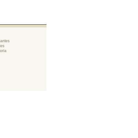
santes
tes
oria