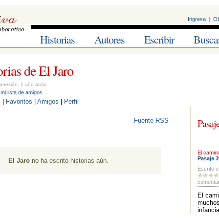
Ingresa
| 
Ob
Historias
Autores
Escribir
Busca
rias de El Jaro 
onexión, 1 año atrás
mi lista de amigos
s
| 
Favoritos
| 
Amigos
| 
Perfil
Fuente RSS
Pasaje
El camin
Pasaje 3
El Jaro
no ha escrito historias aún. 
Escrito e
comentar
El cami
muchos
infanci