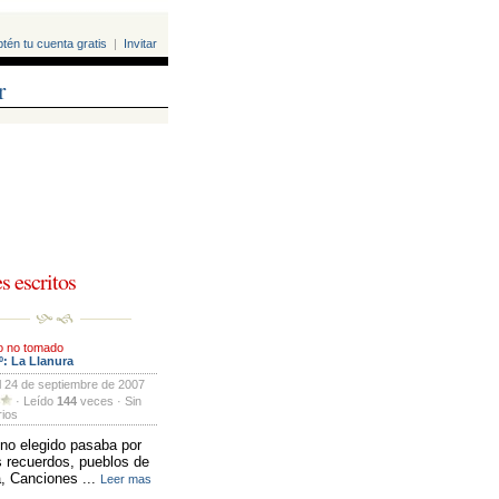
tén tu cuenta gratis
| 
Invitar
r
s escritos 
o no tomado
º: La Llanura
l 24 de septiembre de 2007 
· Leído 
144
veces · Sin 
ios
no elegido pasaba por 
 recuerdos, pueblos de
a, Canciones ...
Leer mas