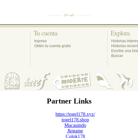
Tu cuenta 
Explora 
Ingreso
Historias intere
Obtén tu cuenta gratis
Historias recien
Escribe una hist
Buscar
Partner Links
https://togel178.xyz/
togel178.shop
Macauindo
Jktgame
Colok178