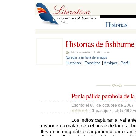
Historias
Historias de fishburne 
Ultima conexión, 1 año atrás
Agregar a mi lista de amigos
Historias
| 
Favoritos
| 
Amigos
| 
Perfil
Por la pálida parábola de la
Escrito el 07 de octubre de 2007 
· 
1
pasaje · Leída 
465
ve
Los indios capturan al valien
disponen a matarlo en el poste de tortura.Tr
llevan un enigmático cargamento para canjea