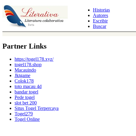
Historias
Autores
Escribir
Buscar
Partner Links
https://togel178.xyz/
togel178.shop
Macauindo
Jktgame
Colok178
toto macau 4d
bandar togel
Pede togel
slot bet 200
Situs Togel Terpercaya
Togel279
Togel Online