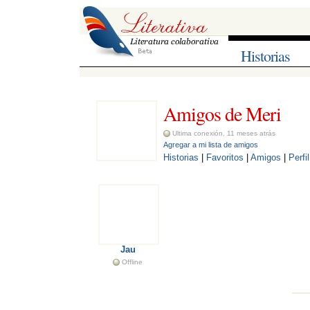
Historias
Amigos de Meri 
Ultima conexión, 11 meses atrás
Agregar a mi lista de amigos
Historias
| 
Favoritos
| 
Amigos
| 
Perfil
Jau
Offline