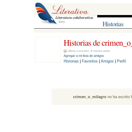
Historias
Historias de crimen_o
Ultima conexión, 8 meses atrás
Agregar a mi lista de amigos
Historias
| 
Favoritos
| 
Amigos
| 
Perfil
crimen_o_milagro
no ha escrito h