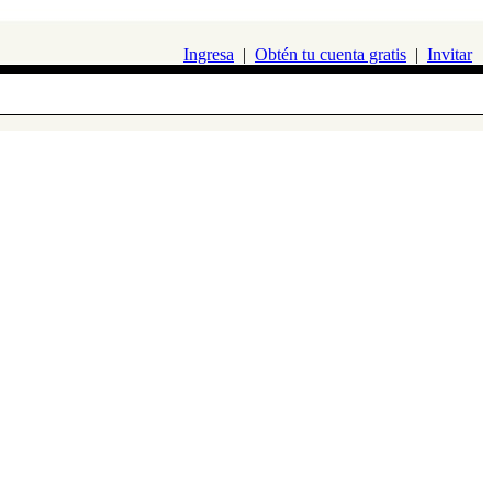
Ingresa
|
Obtén tu cuenta gratis
|
Invitar