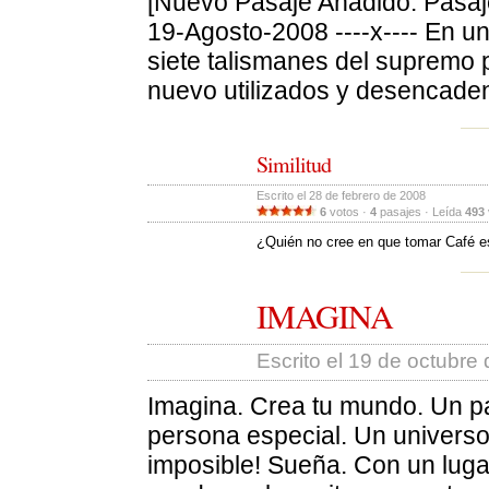
[Nuevo Pasaje Añadido: Pasaje 
19-Agosto-2008 ----x---- En un
siete talismanes del supremo 
nuevo utilizados y desencaden
Similitud
Escrito el 28 de febrero de 2008 
6
votos · 
4
pasajes · Leída 
493
¿Quién no cree en que tomar Café e
IMAGINA
Escrito el 19 de octubre 
Imagina. Crea tu mundo. Un pa
persona especial. Un universo 
imposible! Sueña. Con un luga