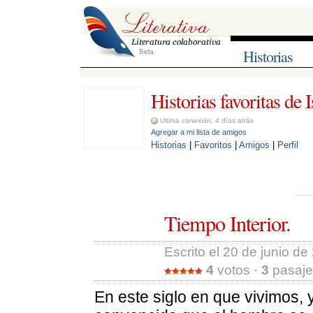
Historias
Historias favoritas de I
Ultima conexión, 4 días atrás
Agregar a mi lista de amigos
Historias
| 
Favoritos
| 
Amigos
| 
Perfil
Tiempo Interior.
Escrito el 20 de junio de
4
votos · 
3
pasajes
En este siglo en que vivimos, 