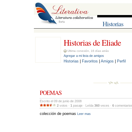
Historias
Historias de Eliade 
Ultima conexión, 16 días atrás
Agregar a mi lista de amigos
Historias
| 
Favoritos
| 
Amigos
| 
Perfil
POEMAS
Escrito el 09 de junio de 2008 
2
votos · 
1
pasaje · Leída 
360
veces · 
6
comentarios
colección de poemas 
Leer mas