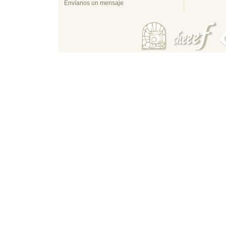
Envíanos un mensaje