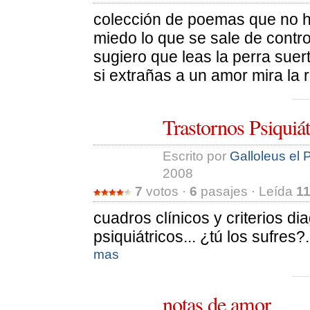
colección de poemas que no ha
miedo lo que se sale de control
sugiero que leas la perra suert
si extrañas a un amor mira la ra
Trastornos Psiquiát
Escrito por 
Galloleus el 
2008
7
votos · 
6
pasajes · Leída 
1
cuadros clínicos y criterios di
psiquiátricos... ¿tú los sufres?
mas
notas de amor