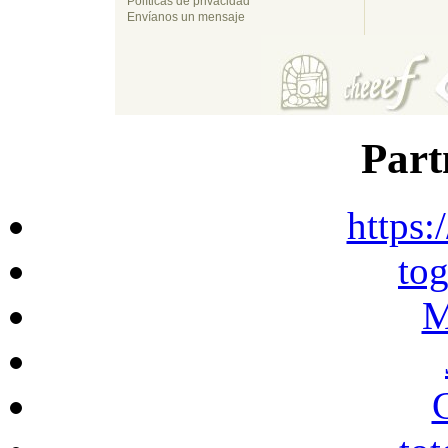
Políticas de privacidad
Envíanos un mensaje
Part
https:
to
M