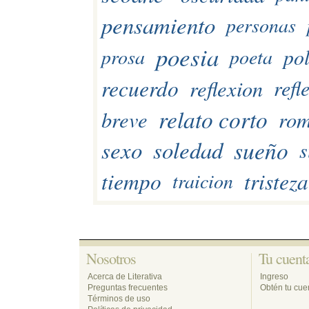
pensamiento
personas
poesia
pol
prosa
poeta
recuerdo
reflexion
refl
relato corto
breve
ro
sueño
sexo
soledad
s
tiempo
tristeza
traicion
Nosotros 
Tu cuenta
Acerca de Literativa
Ingreso
Preguntas frecuentes
Obtén tu cuen
Términos de uso