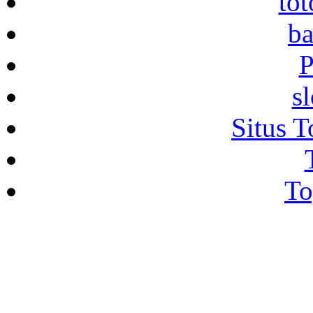
to
ba
P
s
Situs T
To