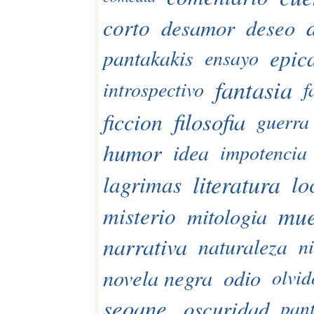
corto
desamor
deseo
epic
pantakakis
ensayo
fantasia
introspectivo
f
filosofia
ficcion
guerra
humor
idea
impotencia
literatura
lo
lagrimas
mue
misterio
mitologia
narrativa
naturaleza
n
novela negra
odio
olvid
seoane
oscuridad
pant