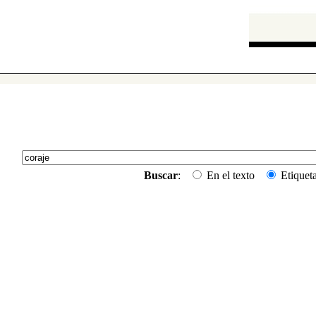
Buscar
:
En el texto
Etiquet