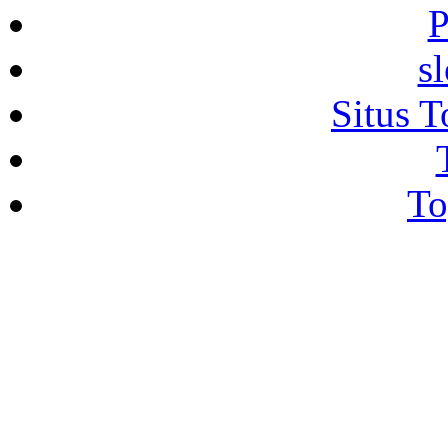
P
s
Situs T
To