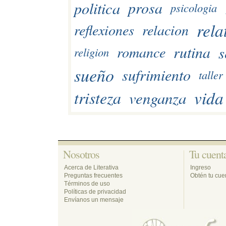
politica
prosa
psicologia
rela
reflexiones
relacion
s
rutina
romance
religion
sueño
sufrimiento
taller
vida
tristeza
venganza
Nosotros 
Tu cuenta
Acerca de Literativa
Ingreso
Preguntas frecuentes
Obtén tu cuen
Términos de uso
Políticas de privacidad
Envíanos un mensaje