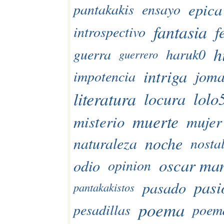
epica
pantakakis
ensayo
fantasia
f
introspectivo
h
guerra
haruk0
guerrero
intriga
jom
impotencia
literatura
locura
lolo
muerte
misterio
mujer
noche
naturaleza
nosta
oscar ma
odio
opinion
pasi
pasado
pantakakistos
poema
pesadillas
poem