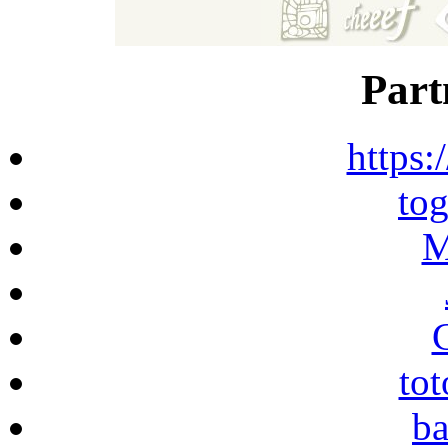
Part
https:
to
M
to
ba