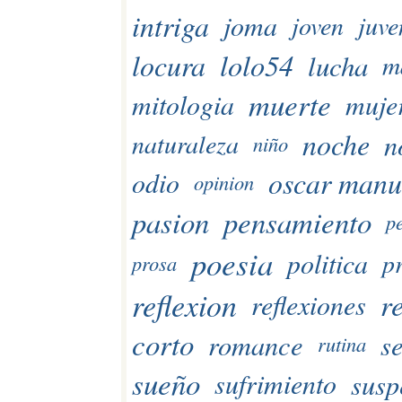
intriga
joma
joven
juve
lolo54
locura
lucha
m
muerte
mitologia
muje
noche
n
naturaleza
niño
oscar manu
odio
opinion
pasion
pensamiento
p
poesia
politica
p
prosa
reflexion
r
reflexiones
corto
romance
s
rutina
sueño
susp
sufrimiento