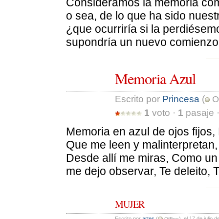
Consideramos la memoria como
o sea, de lo que ha sido nuest
¿que ocurriría si la perdiésem
supondría un nuevo comienzo
Memoria Azul
Escrito por 
Princesa
(
Of
1
voto · 
1
pasaje ·
Memoria en azul de ojos fijos,
Que me leen y malinterpretan, 
Desde allí me miras, Como un
me dejo observar, Te deleito, 
MUJER
Escrito por 
artes
(
), el 17 de julio 
Offline