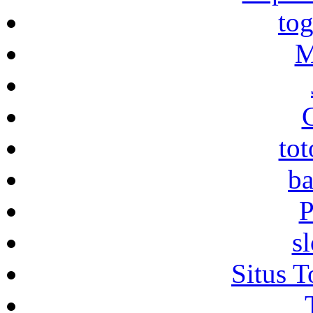
to
M
to
ba
P
s
Situs T