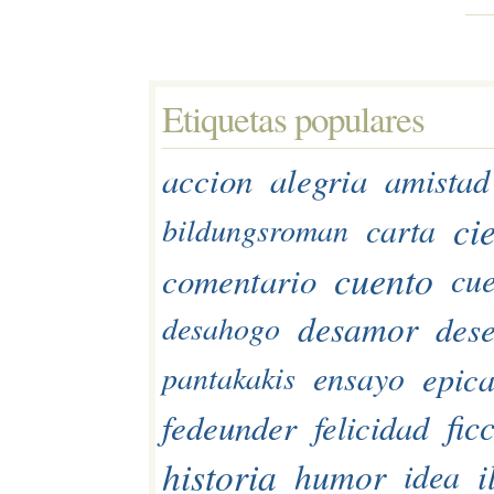
Etiquetas populares 
accion
alegria
amistad
ci
carta
bildungsroman
cuento
comentario
cue
desamor
des
desahogo
epic
ensayo
pantakakis
fic
fedeunder
felicidad
historia
i
humor
idea