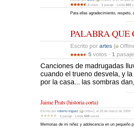
3
votos · 
1
pasaje · Leída 
460
v
Para ellas agradecimiento, respeto, 
PALABRA QUE 
Escrito por 
artes
(
Offlin
5
votos · 
1
pasaje 
Canciones de madrugadas lluvio
cuando el trueno desvela, y l
por la casa... las sombras dan
Jaime Prats (historia corta)
Escrito por 
roberto triguez
(
), el 28 de marzo de 2009
Offline
· 
1
pasaje · Leída 
508
veces 
Memorias de mi niñez y adolecencia en un pequeño p