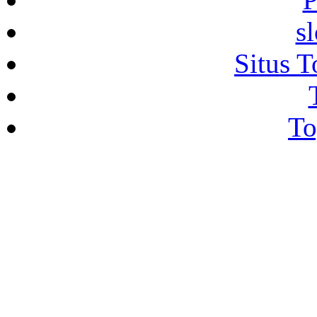
s
Situs T
To