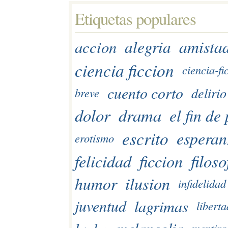
Etiquetas populares 
amista
alegria
accion
ciencia ficcion
ciencia-fi
cuento corto
delirio
breve
dolor
drama
el fin de
escrito
esperan
erotismo
felicidad
ficcion
filoso
ilusion
humor
infidelidad
lagrimas
juventud
liberta