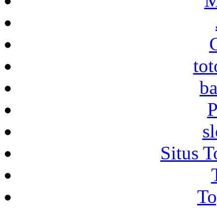
M
to
ba
P
s
Situs T
To