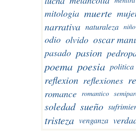
lucha
melancolia
mentira
muerte
mitologia
muje
narrativa
naturaleza
niño
oscar man
olvido
odio
pasion
pedropa
pasado
poema
poesia
politica
reflexion
re
reflexiones
romance
romantico
semipar
soledad
sueño
sufrimie
tristeza
verda
venganza