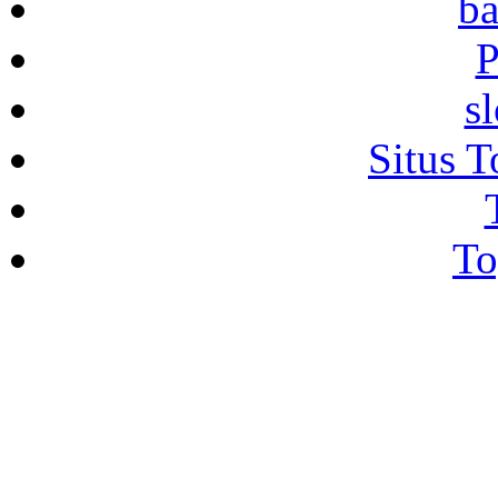
ba
P
s
Situs T
To