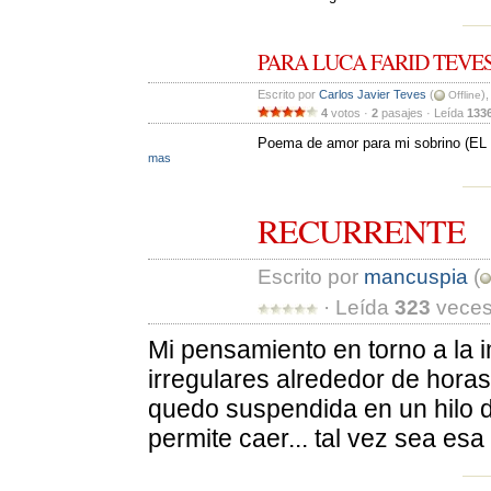
PARA LUCA FARID TEVE
Escrito por 
Carlos Javier Teves
(
)
Offline
4
votos · 
2
pasajes · Leída 
133
Poema de amor para mi sobrino
mas
RECURRENTE
Escrito por 
mancuspia
(
· Leída 
323
veces
Mi pensamiento en torno a la 
irregulares alrededor de horas
quedo suspendida en un hilo d
permite caer... tal vez sea esa