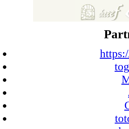
Part
https:
to
M
to