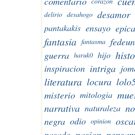
cue
comentario
corazon
desamor
delirio
desahogo
epic
ensayo
pantakakis
fantasia
fedeun
fantasma
histo
guerra
hijo
haruk0
intriga
inspiracion
jom
literatura
lolo
locura
mue
misterio
mitologia
narrativa
no
naturaleza
osca
negra
odio
opinion
pasion
pensam
pasado