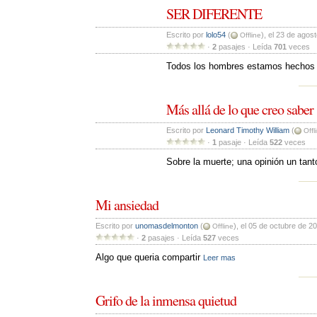
SER DIFERENTE
Escrito por 
lolo54
(
), el 23 de agos
Offline
· 
2
pasajes · Leída 
701
veces 
Todos los hombres estamos hechos d
Más allá de lo que creo saber
Escrito por 
Leonard Timothy William
(
Offl
· 
1
pasaje · Leída 
522
veces 
Sobre la muerte; una opinión un tanto.
Mi ansiedad
Escrito por 
unomasdelmonton
(
), el 05 de octubre de 2
Offline
· 
2
pasajes · Leída 
527
veces 
Algo que queria compartir 
Leer mas
Grifo de la inmensa quietud