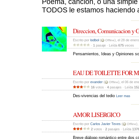
Poema, canción, o una simple r
TODOS le estamos haciendo a l
Direccion, Comunicacion y G
Escrito por 
lodbol
(
), el 28 de ener
Offline
· 
1
pasaje · Leída 
675
veces 
Pensamientos, Ideas y Opiniones sob
EAU DE TOILETTE FOR 
Escrito por 
evander
(
), el 06 de e
Offline
16
votos · 
4
pasajes · Leída 
15
Des-vivencias del tedio 
Leer mas
AMOR LISERGICO
Escrito por 
Carlos Javier Teves
(
)
Offline
2
votos · 
2
pasajes · Leída 
137
Breve diálogo romántico entre dos c