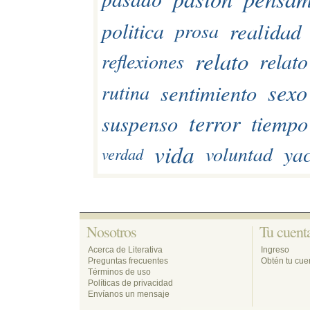
realidad
politica
prosa
relato
relato
reflexiones
sexo
sentimiento
rutina
terror
suspenso
tiempo
vida
ya
voluntad
verdad
Nosotros 
Tu cuenta
Acerca de Literativa
Ingreso
Preguntas frecuentes
Obtén tu cuen
Términos de uso
Políticas de privacidad
Envíanos un mensaje