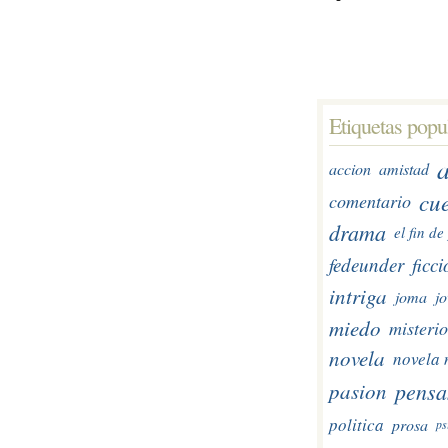
Etiquetas popul
accion
amistad
cu
comentario
drama
el fin d
fedeunder
ficc
intriga
joma
j
miedo
misterio
novela
novela 
pensa
pasion
politica
prosa
ps