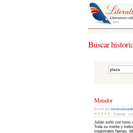
Buscar histori
Matador
Escrito por 
nandosahuquill
· 
1
pasaje · Leí
Julián soñó con toros
Toda su mente y todos 
magistrales faenas, di