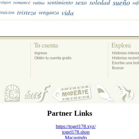
sueño
sexo
soledad
sentimiento
rutina
suf
romance
religion
vida
tristeza
venganza
traicion
Tu cuenta 
Explora 
Ingreso
Historias intere
Obtén tu cuenta gratis
Historias recien
Escribe una hist
Buscar
Partner Links
https://togel178.xyz/
togel178.shop
Macauindo