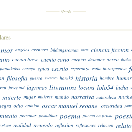
ares 
amor
ciencia ficcion
bildungsroman
angeles
aventura
carta
ento
cuento corto
cuento breve
deseo
cuentos
desamor
destino
f
escrito
epica
e pantakakis
ensayo
esperanza
estilo introspectivo
historia
filosofia
humor
ion
guerra
haruk0
hombre
guerrero
literatura
lolo54
locura
lagrimas
lucha
oven
juventud
muerte
narrativa
noch
mujer
mundo
naturaleza
mujeres
oscar manuel seoane
oscuridad
negra
odio
opinion
panta
poema
poesi
miento
personas
pesadillas
poema en prosa
relato
recuerdo
realidad
reflexion
reflexiones
relacion
icologia