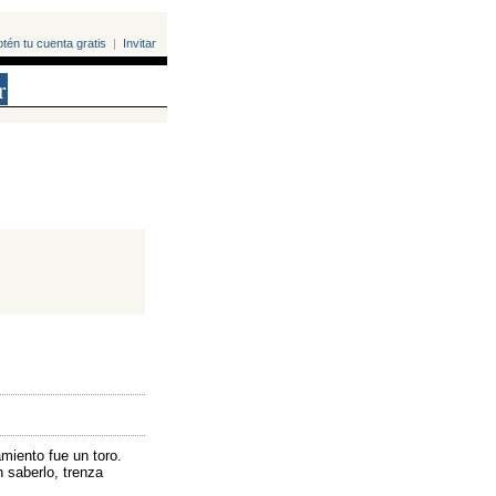
tén tu cuenta gratis
| 
Invitar
r
iento fue un toro. 
 saberlo, trenza