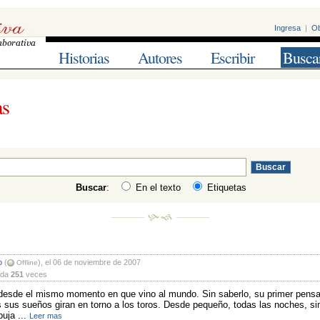
Ingresa
| 
Ob
Historias
Autores
Escribir
Busca
as
Buscar
:
En el texto
Etiquetas
o
(
), el 06 de noviembre de 2007
Offline
da 
251
veces 
 desde el mismo momento en que vino al mundo. Sin saberlo, su primer pensam
sus sueños giran en torno a los toros. Desde pequeño, todas las noches, sin
buja ...
Leer mas