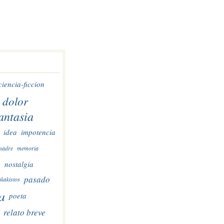
ciencia-ficcion
dolor
antasia
idea
impotencia
madre
memoria
e
nostalgia
pasado
kakistos
a
poeta
relato breve