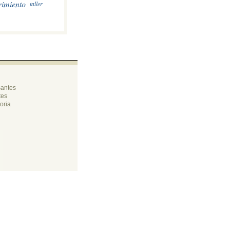
rimiento
taller
santes
tes
oria