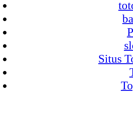
to
ba
P
s
Situs T
To