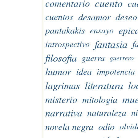
cuento
comentario
cu
desamor
deseo
cuentos
epic
pantakakis
ensayo
fantasia
introspectivo
f
filosofia
guerra
guerrero
humor
idea
impotencia
literatura
lo
lagrimas
mue
misterio
mitologia
narrativa
naturaleza
n
novela negra
odio
olvid