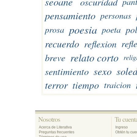
seoane
oscuridad
pant
pensamiento
personas
poesia
pol
prosa
poeta
recuerdo
reflexion
refl
relato corto
breve
relig
sexo
sole
sentimiento
terror
tiempo
traicion
Nosotros 
Tu cuenta
Acerca de Literativa
Ingreso
Preguntas frecuentes
Obtén tu cuen
Términos de uso