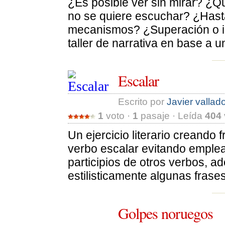
¿Es posible ver sin mirar? ¿Q
no se quiere escuchar? ¿Hast
mecanismos? ¿Superación o i
taller de narrativa en base a u
Escalar
Escrito por 
Javier vallado
1
voto · 
1
pasaje · Leída 
404
Un ejercicio literario creando 
verbo escalar evitando emplea
participios de otros verbos, a
estilisticamente algunas frases
Golpes noruegos