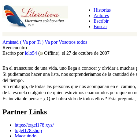
Historias
Autores
Escribir
Buscar
Amistad ( Va por Ti ) Va por Vosotros todos
Reencuentro
Escrito por
lolo54
(
Offline
), el 27 de octubre de 2007
En el transcurso de una vida, uno llega a conocer y olvidar a muchas 
Si pudieramos hacer una lista, nos sorprenderiamos de la cantidad d
del tiempo.
Sin embargo, de todas las personas que nos acompañan en el camino, 
de la escuela o alguien de quien estuvimos enamorados pero que no n
Es inevitable pensar: ¿ Que habra sido de todos ellos ? Esta pregunta
Partner Links
https://togel178.xyz/
togel178.shop
Macauindo