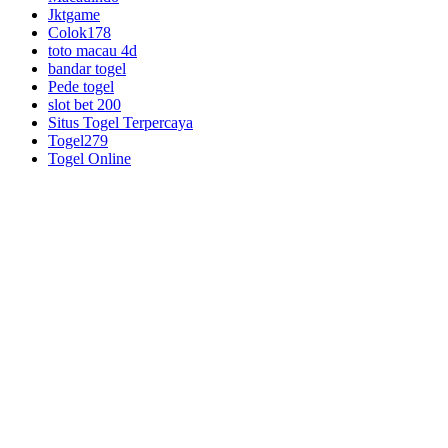
Jktgame
Colok178
toto macau 4d
bandar togel
Pede togel
slot bet 200
Situs Togel Terpercaya
Togel279
Togel Online