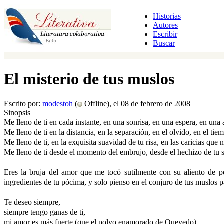
Historias
Autores
Escribir
Buscar
El misterio de tus muslos
Escrito por:
modestoh
(
Offline
), el 08 de febrero de 2008
Sinopsis
Me lleno de ti en cada instante, en una sonrisa, en una espera, en una 
Me lleno de ti en la distancia, en la separación, en el olvido, en el tie
Me lleno de ti, en la exquisita suavidad de tu risa, en las caricias que
Me lleno de ti desde el momento del embrujo, desde el hechizo de tu 
Eres la bruja del amor que me tocó sutilmente con su aliento de pol
ingredientes de tu pócima, y solo pienso en el conjuro de tus muslos p
Te deseo siempre,
siempre tengo ganas de ti,
mi amor es más fuerte (que el polvo enamorado de Quevedo)