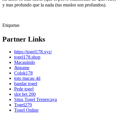
y mas profundo que la nada (tus muslos son profundos).
Etiquetas
Partner Links
https://togel178.xyz/
togel178.shop
Macauindo
Jktgame
Colok178
toto macau 4d
bandar togel
Pede togel
slot bet 200
Situs Togel Terpercaya
Togel279
Togel Online