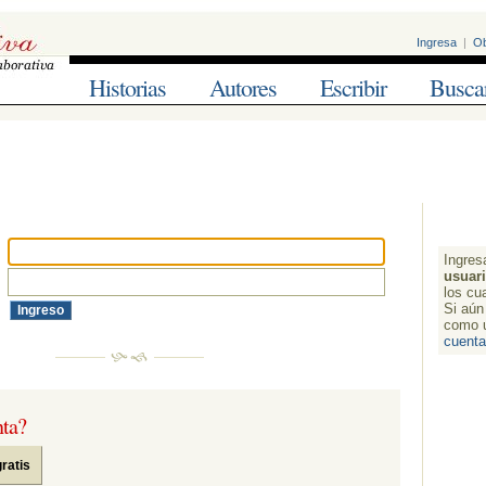
Ingresa
| 
Ob
Historias
Autores
Escribir
Busca
Ingresa
usuar
los cu
Si aún 
como 
cuenta
nta?