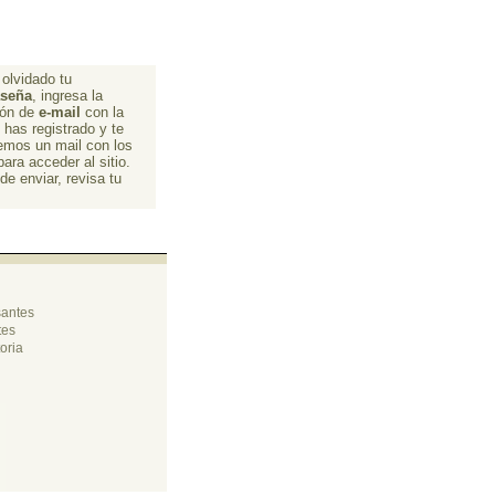
olvidado tu 
aseña
, ingresa la
ión de
e-mail
con la 
e has registrado y te
emos un mail con los
para acceder al sitio.
e enviar, revisa tu 
.
santes
tes
oria