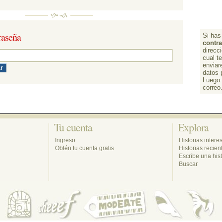
aseña 
Si has 
contr
direcc
cual t
enviar
datos 
Luego d
correo
Tu cuenta 
Explora 
Ingreso
Historias intere
Obtén tu cuenta gratis
Historias recien
Escribe una hist
Buscar