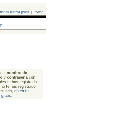
tén tu cuenta gratis
| 
Invitar
r
 el 
nombre de
io
y 
contraseña
con 
ales te has registrado.
no te has registrado 
usuario,
obtén tu
 gratis
.