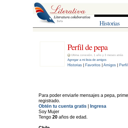
Historias
Perfil de pepa 
Ultima conexión, 1 año y 3 meses atrás
Agregar a mi lista de amigos
Historias
| 
Favoritos
| 
Amigos
| 
Perfil
Para poder enviarle mensajes a pepa, prime
registrado.
Obtén tu cuenta gratis
| 
Ingresa
Soy Mujer
Tengo 
20
años de edad.
Chile