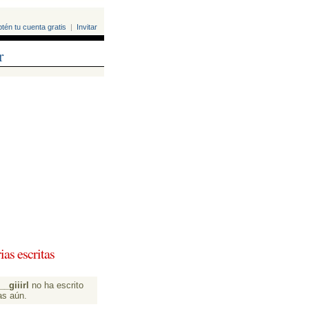
tén tu cuenta gratis
| 
Invitar
r
ias escritas 
_giiirl
no ha escrito 
as aún.