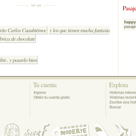
Pasaje
happy_
pasaje
crito Carlos Cuauhtémoc
y los que tienen mucha fantasia
brica de chocolate
ibir.. y pasarlo bien
Tu cuenta 
Explora 
Ingreso
Historias intere
Obtén tu cuenta gratis
Historias recien
Escribe una hist
Buscar