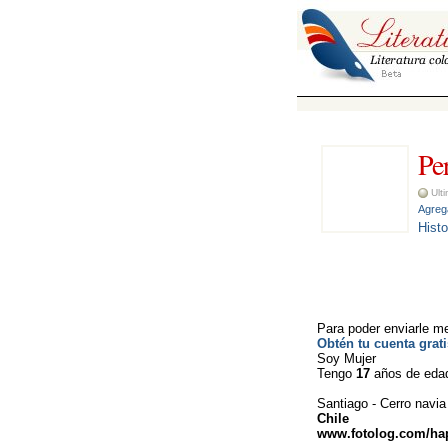
Per
Ulti
Agrega
Histo
Para poder enviarle me
Obtén tu cuenta grati
Soy Mujer
Tengo 
17
años de eda
Santiago - Cerro navia
Chile
www.fotolog.com/hap