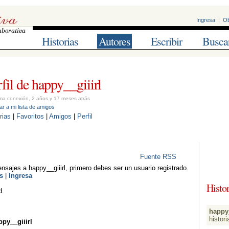
Ingresa
| 
Ob
Historias
Autores
Escribir
Busca
fil de happy__giiirl 
ma conexión, 2 años y 17 meses atrás
r a mi lista de amigos
rias
| 
Favoritos
| 
Amigos
| 
Perfil
Fuente RSS
nsajes a happy__giiirl, primero debes ser un usuario registrado.
s
| 
Ingresa
Histor
d.
happy_
histori
py__giiirl