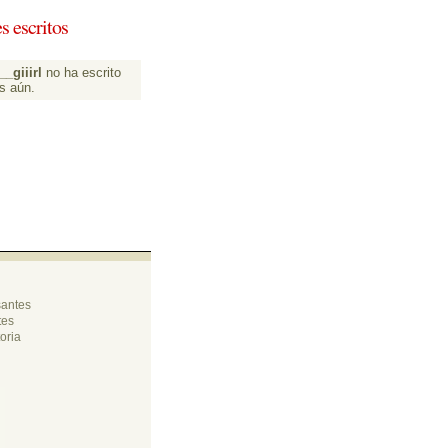
s escritos 
_giiirl
no ha escrito 
s aún.
santes
tes
oria