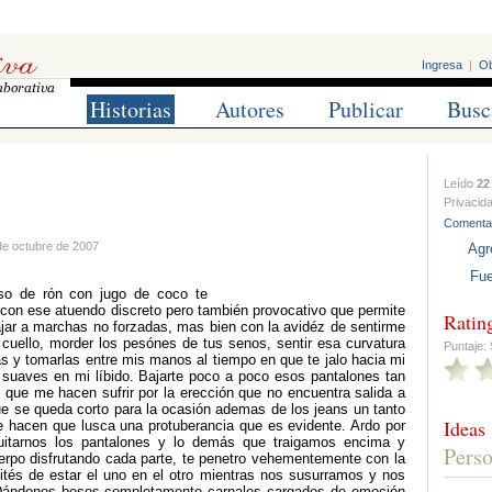
Ingresa
|
Ob
Historias
Autores
Publicar
Busc
Leído
22
Privacid
Comenta
de octubre de 2007
Agr
Fue
so de rón con jugo de coco te
 con ese atuendo discreto pero también provocativo que permite
Ratin
ajar a marchas no forzadas, mas bien con la avidéz de sentirme
 cuello, morder los pesónes de tus senos, sentir esa curvatura
Puntaje: 
s y tomarlas entre mis manos al tiempo en que te jalo hacia mi
s suaves en mi líbido. Bajarte poco a poco esos pantalones tan
 que me hacen sufrir por la erección que no encuentra salida a
e se queda corto para la ocasión ademas de los jeans un tanto
Ideas
e hacen que lusca una protuberancia que es evidente. Ardo por
uitarnos los pantalones y lo demás que traigamos encima y
Perso
uerpo disfrutando cada parte, te penetro vehementemente con la
sités de estar el uno en el otro mientras nos susurramos y nos
Dándonos besos completamente carnales cargados de emoción