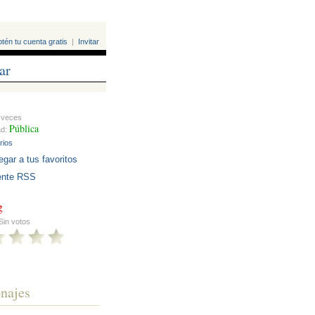
tén tu cuenta gratis
|
Invitar
ar
veces
Pública
ad:
rios
egar a tus favoritos
nte RSS
g
Sin votos
najes