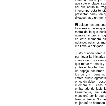
que solo el placer se
así que apuro mi tra
interrumpe esta tens
presentar, caray ¡en
divagué hace un mome
El quique nos present
todo ese impulso que
rastro de lo que hubi
nombre también si log
en este momento est
notando, estámos muy
me lleva la chingada.
Justo cuando parecía 
por llevar la iniciati
cuenta de mis carenc
que tomar mi mano y l
y otra en la alfombra
un espejo incrustado 
los vé y mi pene no
estrés quiere agoviar
emoción debo... obse
miembro si... esas 
embarrado de lapiz la
tiernamente, me est
mencionó por lo que 
bien pisoteado. No me
mujer así de hermosa 