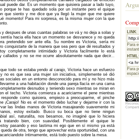
Argu
xual puede dar. Es un momento que quisiera pasar a lado tuyo,
go porque te has quedado sola por un instante pero el quique
ión que siento y me dice que ya llegó la mujer que me quiere
 qué momento! Para mi sorpresa, es la misma mujer con la que
Compa
nto.
LINK
:
a y despues de unas cuantas palabras se vá y no deja a solas y
 sentía hacia ella hace un momento se desvanece y no queda
era pretendido ser ante ella. Su nombre es Victoria, sería mi
Para e
ro conquistarte de la manera que sea pero que dé resultados y
instan
oy completamente intimidado y Victoria facilmente lo está
 callados y no se me ocurre absolutamente nada que decir...
HTML
Para p
que todo se estaba yendo al carajo, Victoria hace un esfuerzo
espaci
va y no es que sea una mujer sin iniciativa, simplemente sé dió
ias sociales en un entorno desconocido para mí y no hizo más
levarme a una habitación donde una pareja llacía en una cama
 completamente desnudos y teniendo sexo mientras se miran en
en el techo. Victoria comienza a acariciarme el pene mientras
 responde como quisiera, empiezo a preocuparme, el pinche
me ¡Carajo! No es el momento debo luchar y dejarme ir con la
Reconoci
rvar las lindas manos de Victoria masajeando suavemente mi
Comparti
manos, estoy exitado. Busco su boca que no tiene ningun
bial así, naturalita, nos besamos, no imaginé que lo hiciera
á tratando bien, con suavidad. Posiblemente el quique le
estoy pasando y eso lastima mi ego que en sí mismo ya está
 queda de otra, tengo que aprovechar esta oportunidad, con una
acariciandote íntimamente, está todo puesto sobre la mesa.