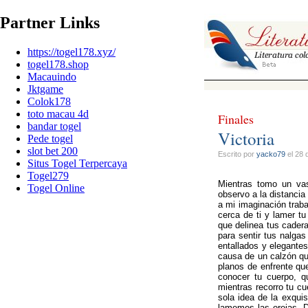
Partner Links
https://togel178.xyz/
togel178.shop
Macauindo
Jktgame
Colok178
toto macau 4d
Finales
bandar togel
Victoria
Pede togel
slot bet 200
Escrito por
yacko79
el 28 
Situs Togel Terpercaya
Togel279
Mientras tomo un va
Togel Online
observo a la distancia
a mi imaginación trab
cerca de ti y lamer tu
que delinea tus cadera
para sentir tus nalga
entallados y elegantes
causa de un calzón qu
planos de enfrente qu
conocer tu cuerpo, q
mientras recorro tu c
sola idea de la exqui
lamemos las orejas. 