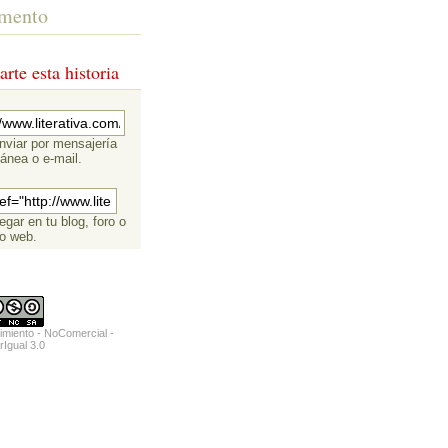
mento
rte esta historia
nviar por mensajería
tánea o e-mail.
:
egar en tu blog, foro o
o web.
miento - NoComercial -
rIgual 3.0