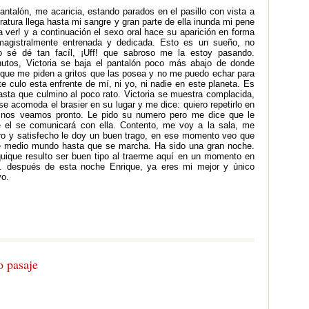
pantalón, me acaricia, estando parados en el pasillo con vista a
eratura llega hasta mi sangre y gran parte de ella inunda mi pene
 ver! y a continuación el sexo oral hace su aparición en forma
magistralmente entrenada y dedicada. Esto es un sueño, no
o sé dé tan facíl, ¡Uff! que sabroso me la estoy pasando.
tos, Victoria se baja el pantalón poco más abajo de donde
que me piden a gritos que las posea y no me puedo echar para
 culo esta enfrente de mí, ni yo, ni nadie en este planeta. Es
asta que culmino al poco rato. Victoria se muestra complacida,
se acomoda el brasier en su lugar y me dice: quiero repetirlo en
, nos veamos pronto. Le pido su numero pero me dice que le
e el se comunicará con ella. Contento, me voy a la sala, me
ro y satisfecho le doy un buen trago, en ese momento veo que
de medio mundo hasta que se marcha. Ha sido una gran noche.
uique resulto ser buen tipo al traerme aquí en un momento en
.. después de esta noche Enrique, ya eres mi mejor y único
vo.
o pasaje