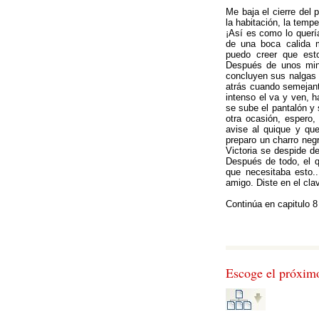
Me baja el cierre del 
la habitación, la temp
¡Así es como lo quería
de una boca calida 
puedo creer que est
Después de unos minu
concluyen sus nalgas 
atrás cuando semejante
intenso el va y ven, h
se sube el pantalón y 
otra ocasión, espero
avise al quique y qu
preparo un charro neg
Victoria se despide 
Después de todo, el q
que necesitaba esto.
amigo. Diste en el cla
Continúa en capitulo 8
Escoge el próxim