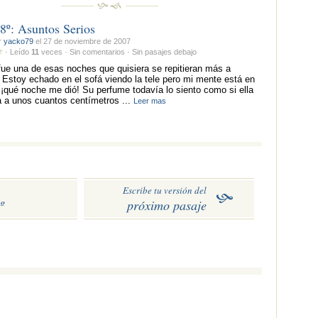
 8º: Asuntos Serios
r
yacko79
el 27 de noviembre de 2007
· Leído
11
veces · Sin comentarios · Sin pasajes debajo
ue una de esas noches que quisiera se repitieran más a
Estoy echado en el sofá viendo la tele pero mi mente está en
, ¡qué noche me dió! Su perfume todavía lo siento como si ella
a a unos cuantos centímetros ...
Leer mas
Escribe tu versión del
º
próximo pasaje