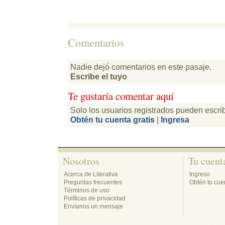
Comentarios
Nadie dejó comentarios en este pasaje.
Escribe el tuyo
Te gustaría comentar aquí
Solo los usuarios registrados pueden escri
Obtén tu cuenta gratis
|
Ingresa
Nosotros
Tu cuent
Acerca de Literativa
Ingreso
Preguntas frecuentes
Obtén tu cuen
Términos de uso
Políticas de privacidad
Envíanos un mensaje