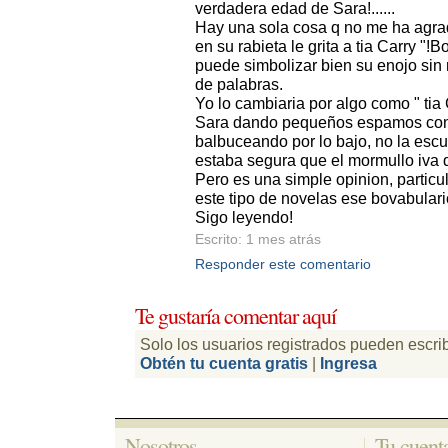
verdadera edad de Sara!......
Hay una sola cosa q no me ha agr
en su rabieta le grita a tia Carry "!
puede simbolizar bien su enojo sin r
de palabras.
Yo lo cambiaria por algo como " tia 
Sara dando pequeños espamos con
balbuceando por lo bajo, no la esc
estaba segura que el mormullo iva di
Pero es una simple opinion, particu
este tipo de novelas ese bovabulari
Sigo leyendo! 
Escrito: 1 mes atrás 
Responder este comentario
Te gustaría comentar aquí 
Solo los usuarios registrados pueden escri
Obtén tu cuenta gratis
| 
Ingresa
Nosotros 
Tu cuenta