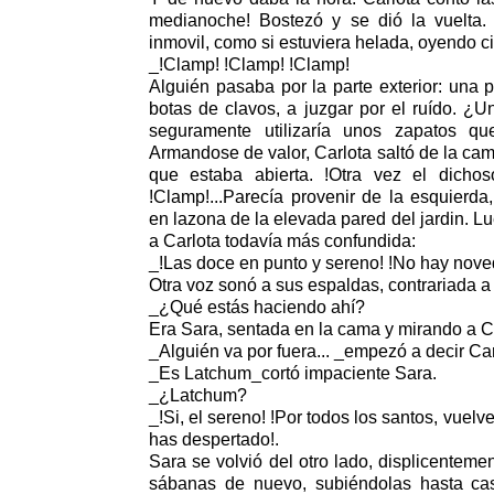
medianoche! Bostezó y se dió la vuelta.
inmovil, como si estuviera helada, oyendo ci
_!Clamp! !Clamp! !Clamp!
Alguién pasaba por la parte exterior: una
botas de clavos, a juzgar por el ruído. ¿Un
seguramente utilizaría unos zapatos qu
Armandose de valor, Carlota saltó de la cam
que estaba abierta. !Otra vez el dichos
!Clamp!...Parecía provenir de la esquierd
en lazona de la elevada pared del jardin. L
a Carlota todavía más confundida:
_!Las doce en punto y sereno! !No hay nove
Otra voz sonó a sus espaldas, contrariada a
_¿Qué estás haciendo ahí?
Era Sara, sentada en la cama y mirando a Ca
_Alguién va por fuera... _empezó a decir Car
_Es Latchum_cortó impaciente Sara.
_¿Latchum?
_!Si, el sereno! !Por todos los santos, vuelv
has despertado!.
Sara se volvió del otro lado, displicentement
sábanas de nuevo, subiéndolas hasta casi