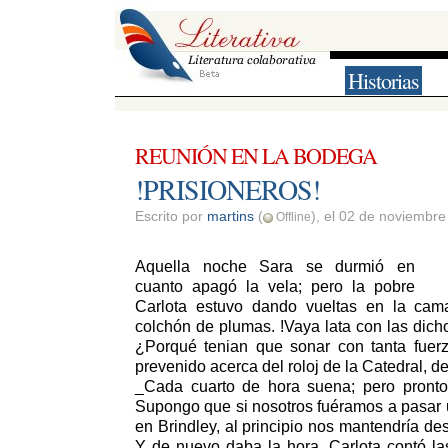
Historias
REUNIÓN EN LA BODEGA
!PRISIONEROS! 
Escrito por 
martins
(
), el 02 de noviembr
Offline
Aquella noche Sara se durmió en 
cuanto apagó la vela; pero la pobre
Carlota estuvo dando vueltas en la cam
colchón de plumas. !Vaya lata con las dic
¿Porqué tenian que sonar con tanta fuerz
prevenido acerca del roloj de la Catedral, d
_Cada cuarto de hora suena; pero pronto 
Supongo que si nosotros fuéramos a pasar 
en Brindley, al principio nos mantendría desp
Y de nuevo daba la hora. Carlota contó l