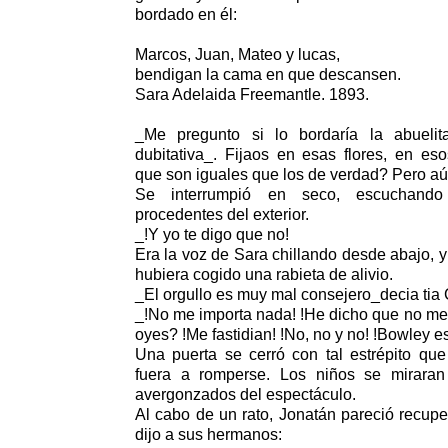
bordado en él:
Marcos, Juan, Mateo y lucas,
bendigan la cama en que descansen.
Sara Adelaida Freemantle. 1893.
_Me pregunto si lo bordaría la abuelit
dubitativa_. Fijaos en esas flores, en e
que son iguales que los de verdad? Pero aún
Se interrumpió en seco, escuchando 
procedentes del exterior.
_!Y yo te digo que no!
Era la voz de Sara chillando desde abajo, y
hubiera cogido una rabieta de alivio.
_El orgullo es muy mal consejero_decia tia 
_!No me importa nada! !He dicho que no me 
oyes? !Me fastidian! !No, no y no! !Bowley e
Una puerta se cerró con tal estrépito qu
fuera a romperse. Los niños se miraran
avergonzados del espectáculo.
Al cabo de un rato, Jonatán pareció recuper
dijo a sus hermanos: