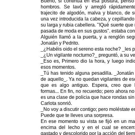
Bueno, si continua en esa postura, pensó 
hombros. Se lavó y arregló rápidamente
trajecito de algodón, malva y blanco, de s
una vez introducida la cabeza, y cepillan
su larga y rubia cabellera. "!Qué suerte q
pasada de moda en sus gustos". estaba con
Alguién llamó a la puerta, y a renglón segu
Jonatán y Pedrito.
_¿Habéis oido el sereno esta noche? _les p
_¿Un vigilante nocturno?_ preguntó, a su ve
_Eso es, Primero dio la hora, y luego indi
esos momentos.
_Tú has tenido alguna pesadilla. _Jonatán 
de aquello_. Ya no quedan vigilantes de e
que es algo antiguo. Espera, creo que
formas... En fin, no recuerdo; pero ahora n
es una clase de policia que hace rondas sin 
Carlota sonrió.
_No voy a discutir contigo; pero moléstate en
Puede que te lleves una sorpresa.
En ese momento su vista se fijó en un ma
encima del lecho y en el cual se encer
gastado y descolorido por la acción del tie