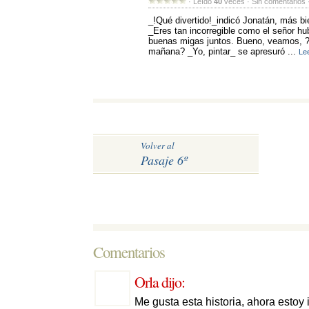
· Leído 
40
veces · Sin comentarios ·
_!Qué divertido!_indicó Jonatán, más bie
_Eres tan incorregible como el señor hu
buenas migas juntos. Bueno, veamos, 
mañana? _Yo, pintar_ se apresuró ...
Le
Volver al
Pasaje 6º
Comentarios 
Orla
dijo: 
Me gusta esta historia, ahora estoy i