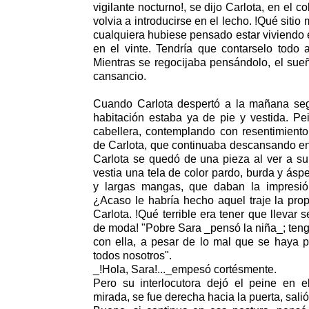
vigilante nocturno!, se dijo Carlota, en el 
volvia a introducirse en el lecho. !Qué sitio
cualquiera hubiese pensado estar viviendo e
en el vinte. Tendría que contarselo todo
Mientras se regocijaba pensándolo, el sue
cansancio.
Cuando Carlota despertó a la mañana seg
habitación estaba ya de pie y vestida. Pe
cabellera, contemplando con resentimiento l
de Carlota, que continuaba descansando en
Carlota se quedó de una pieza al ver a s
vestia una tela de color pardo, burda y ásp
y largas mangas, que daban la impresió
¿Acaso le habría hecho aquel traje la prop
Carlota. !Qué terrible era tener que llevar
de moda! "Pobre Sara _pensó la niña_; ten
con ella, a pesar de lo mal que se haya 
todos nosotros".
_!Hola, Sara!..._empesó cortésmente.
Pero su interlocutora dejó el peine en el
mirada, se fue derecha hacia la puerta, salió 