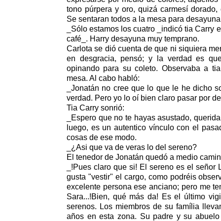
tono púrpera y oro, quizá carmesí dorado,
Se sentaran todos a la mesa para desayuna
_Sólo estamos los cuatro _indicó tia Carry en
café_. Harry desayuna muy temprano.
Carlota se dió cuenta de que ni siquiera me
en desgracia, pensó; y la verdad es qu
opinando para su coleto. Observaba a tia 
mesa. Al cabo habló:
_Jonatán no cree que lo que le he dicho so
verdad. Pero yo lo oí bien claro pasar por d
Tia Carry sonrió:
_Espero que no te hayas asustado, querida.
luego, es un autentico vínculo con el pasad
cosas de ese modo.
_¿Asi que va de veras lo del sereno?
El tenedor de Jonatán quedó a medio camino 
_!Pues claro que si! El sereno es el señor 
gusta "vestir" el cargo, como podréis obser
excelente persona ese anciano; pero me te
Sara...!Bien, qué más da! Es el último vigi
serenos. Los miembros de su família lleva
años en esta zona. Su padre y su abuelo 