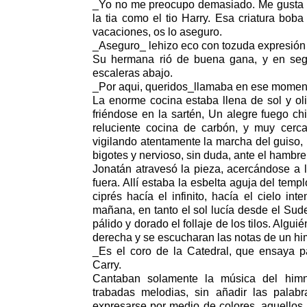
_Yo no me preocupo demasiado. Me gusta la
la tia como el tio Harry. Esa criatura bob
vacaciones, os lo aseguro.
_Aseguro_ lehizo eco con tozuda expresión 
Su hermana rió de buena gana, y en segui
escaleras abajo.
_Por aqui, queridos_llamaba en ese momento
La enorme cocina estaba llena de sol y oli
friéndose en la sartén, Un alegre fuego ch
reluciente cocina de carbón, y muy cerca
vigilando atentamente la marcha del guiso, 
bigotes y nervioso, sin duda, ante el hambre
Jonatán atravesó la pieza, acercándose a l
fuera. Allí estaba la esbelta aguja del tem
ciprés hacía el infinito, hacía el cielo in
mañana, en tanto el sol lucía desde el Sud
pálido y dorado el follaje de los tilos. Algui
derecha y se escucharan las notas de un him
_Es el coro de la Catedral, que ensaya pa
Carry.
Cantaban solamente la música del himno
trabadas melodias, sin añadir las palabr
expresarse por medio de colores, aquellos