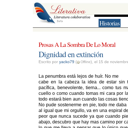
Historias
Prosas A La Sombra De Lo Moral
Dignidad en extinción 
Escrito por 
yacko79
(
), el 15 de noviemb
Offline
La penumbra está lejos de huír. No me 
cabe en la cabeza la idea de estar sin t
pacífica, benevolente, tierna... como tus
cuello o como cuando tomas mi cara por la
todo estará bien aun cuando las cosas tie
No pude sostenerme en pie, todo me daba vu
al igual que mi orgullo, va en una espiral 
peor que nunca sucede ya que cuando pie
abajo, descubro que hay mas camino por ca
lo que me lleva a pensar que lo único que