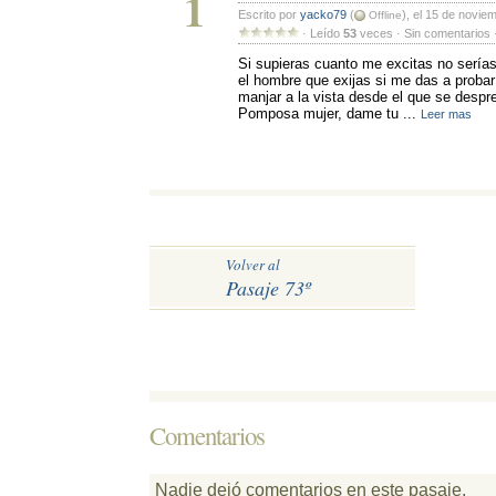
1
Escrito por 
yacko79
(
), el 15 de novie
Offline
· Leído 
53
veces · Sin comentarios ·
Si supieras cuanto me excitas no serías
el hombre que exijas si me das a probar
manjar a la vista desde el que se despr
Pomposa mujer, dame tu ...
Leer mas
Volver al
Pasaje 73º
Comentarios 
Nadie dejó comentarios en este pasaje.