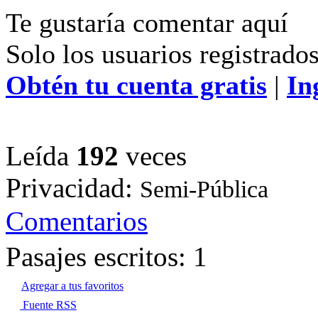
Te gustaría comentar aquí
Solo los usuarios registrado
Obtén tu cuenta gratis
|
In
Leída
192
veces
Privacidad:
Semi-Pública
Comentarios
Pasajes escritos: 1
Agregar a tus favoritos
Fuente RSS