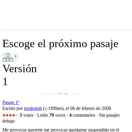
Escoge el próximo pasaje
Versión
1
Pasaje 1º
Escrito por
modestoh
(
Offline
), el 06 de febrero de 2008
5
votos · Leído
79
veces ·
4
comentarios · Sin pasajes
debajo
Me provocas quererte me provocas quedarme suspendido en el