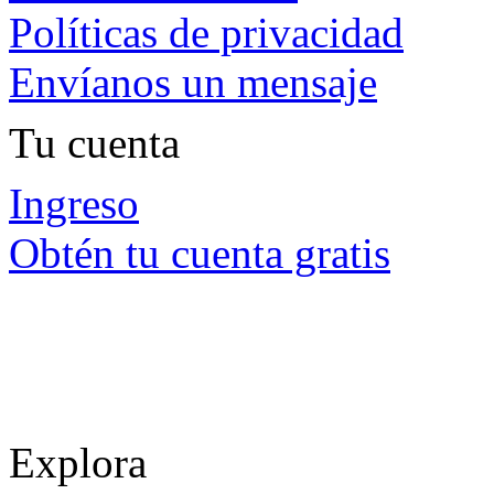
Políticas de privacidad
Envíanos un mensaje
Tu cuenta
Ingreso
Obtén tu cuenta gratis
Explora